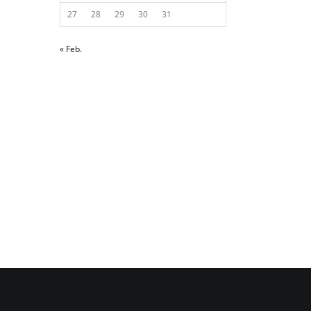
27
28
29
30
31
« Feb.